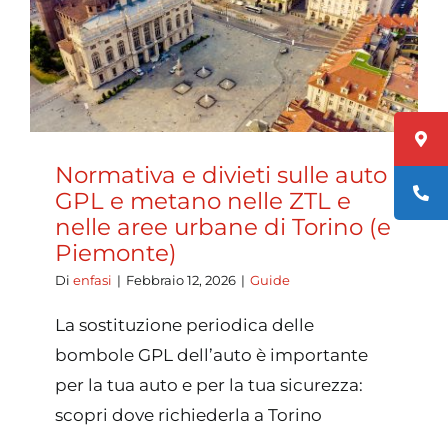
Normativa e divieti sulle auto
GPL e metano nelle ZTL e
nelle aree urbane di Torino (e
Piemonte)
Di
enfasi
|
Febbraio 12, 2026
|
Guide
La sostituzione periodica delle
bombole GPL dell’auto è importante
per la tua auto e per la tua sicurezza:
scopri dove richiederla a Torino