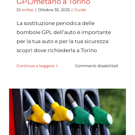
GPL/metano a Torino
Di
enfasi
|
Ottobre 30, 2025
|
Guide
La sostituzione periodica delle
bombole GPL dell’auto è importante
per la tua auto e per la tua sicurezza:
scopri dove richiederla a Torino
su
Continua a leggere
Commenti disabilitati
Guida
complet
(2026)
agli
incentiv
regional
e
nazional
per
converti