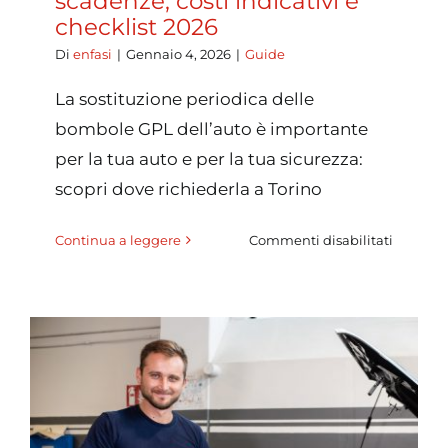
scadenze, costi indicativi e
checklist 2026
Di
enfasi
|
Gennaio 4, 2026
|
Guide
La sostituzione periodica delle
bombole GPL dell’auto è importante
per la tua auto e per la tua sicurezza:
scopri dove richiederla a Torino
su
Continua a leggere
Commenti disabilitati
Manuten
e
revisioni
per
auto
GPL
e
metano
a