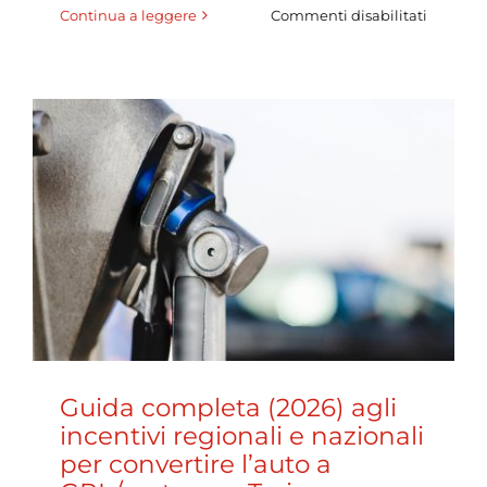
su
Continua a leggere
Commenti disabilitati
Come
sceglier
il
miglior
kit
di
convers
GPL/met
marche,
tipologi
e
consigli
(focus
Torino)
Guida completa (2026) agli
incentivi regionali e nazionali
per convertire l’auto a