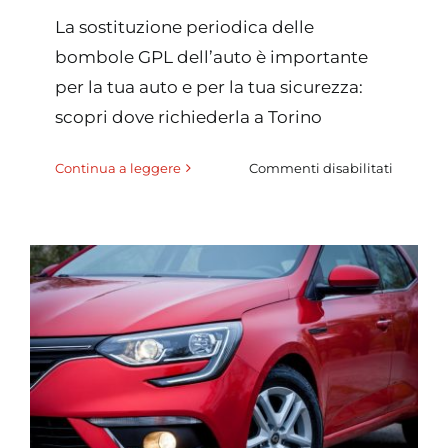
La sostituzione periodica delle
bombole GPL dell’auto è importante
per la tua auto e per la tua sicurezza:
scopri dove richiederla a Torino
su
Continua a leggere
Commenti disabilitati
Sostituz
bombol
GPL
a
Torino:
servizio
professi
e
sicuro