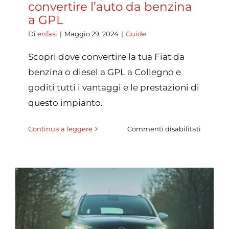
convertire l’auto da benzina
a GPL
Di
enfasi
|
Maggio 29, 2024
|
Guide
Scopri dove convertire la tua Fiat da
benzina o diesel a GPL a Collegno e
goditi tutti i vantaggi e le prestazioni di
questo impianto.
su
Continua a leggere
Commenti disabilitati
Fiat
GPL
Collegno
come
converti
l’auto
da
benzina