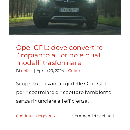
a
GPL
Opel GPL: dove convertire
l’impianto a Torino e quali
modelli trasformare
Di
enfasi
|
Aprile 29, 2024
|
Guide
Scopri tutti i vantaggi delle Opel GPL
per risparmiare e rispettare l'ambiente
senza rinunciare all'efficienza.
su
Continua a leggere
Commenti disabilitati
Opel
GPL: