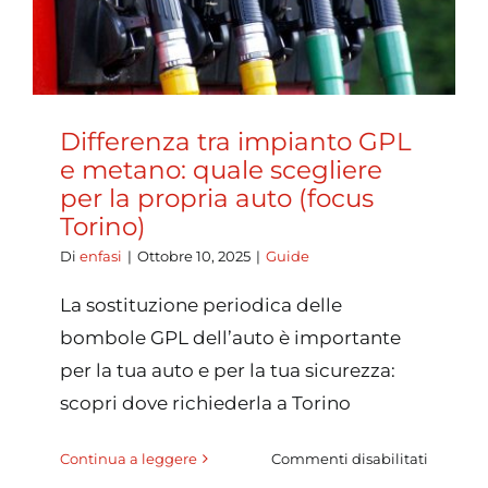
l’auto
a
GPL/me
a
Torino
Differenza tra impianto GPL
e metano: quale scegliere
per la propria auto (focus
Torino)
Di
enfasi
|
Ottobre 10, 2025
|
Guide
La sostituzione periodica delle
bombole GPL dell’auto è importante
per la tua auto e per la tua sicurezza:
scopri dove richiederla a Torino
su
Continua a leggere
Commenti disabilitati
Differen