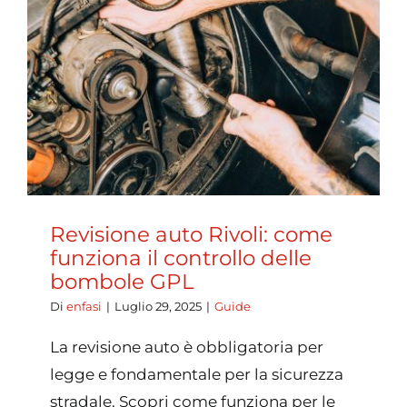
Rivoli:
quanto
si
risparmi
con
impiant
a
gas?
Revisione auto Rivoli: come
funziona il controllo delle
bombole GPL
Di
enfasi
|
Luglio 29, 2025
|
Guide
La revisione auto è obbligatoria per
legge e fondamentale per la sicurezza
stradale. Scopri come funziona per le