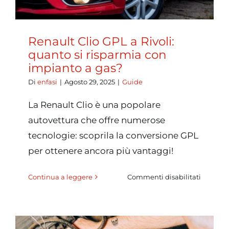
Renault Clio GPL a Rivoli:
quanto si risparmia con
impianto a gas?
Di
enfasi
|
Agosto 29, 2025
|
Guide
La Renault Clio è una popolare
autovettura che offre numerose
tecnologie: scoprila la conversione GPL
per ottenere ancora più vantaggi!
su
Continua a leggere
Commenti disabilitati
Renault
Clio
GPL
a