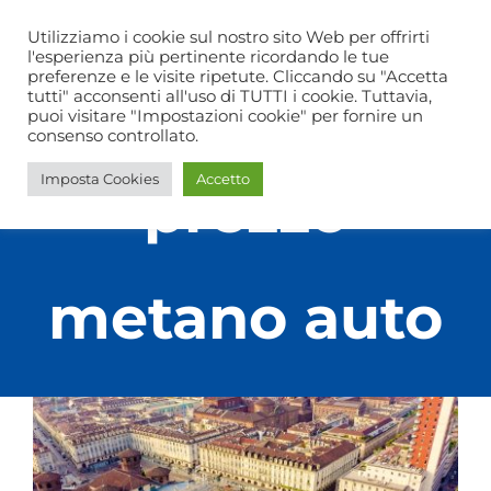
Salta
Via C. Leone, 38 B – Rivoli (TO)
CHIAMA ORA
Utilizziamo i cookie sul nostro sito Web per offrirti
al
l'esperienza più pertinente ricordando le tue
preferenze e le visite ripetute. Cliccando su "Accetta
contenuto
tutti" acconsenti all'uso di TUTTI i cookie. Tuttavia,
Togg
puoi visitare "Impostazioni cookie" per fornire un
consenso controllato.
Navi
Home
Imposta Cookies
Accetto
prezzo
L’officina
Servizi
metano auto
Offerte
Guide
Contatti