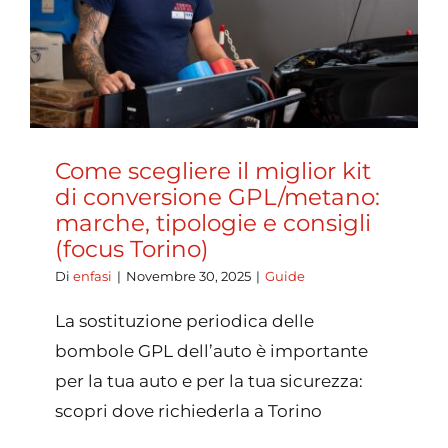
Torino:
scadenz
costi
indicativ
e
checklis
2026
Come scegliere il miglior kit
di conversione GPL/metano:
marche, tipologie e consigli
(focus Torino)
Di
enfasi
|
Novembre 30, 2025
|
Guide
La sostituzione periodica delle
bombole GPL dell’auto è importante
per la tua auto e per la tua sicurezza:
scopri dove richiederla a Torino