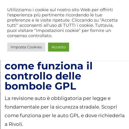
Salta
Via C. Leone, 38 B – Rivoli (TO)
CHIAMA ORA
Utilizziamo i cookie sul nostro sito Web per offrirti
al
l'esperienza più pertinente ricordando le tue
preferenze e le visite ripetute. Cliccando su "Accetta
contenuto
tutti" acconsenti all'uso di TUTTI i cookie. Tuttavia,
Togg
puoi visitare "Impostazioni cookie" per fornire un
consenso controllato.
Navi
Luglio 29, 2025
Home
Imposta Cookies
Accetto
Revisione auto Rivoli:
L’officina
come funziona il
controllo delle
Servizi
bombole GPL
Offerte
La revisione auto è obbligatoria per legge e
fondamentale per la sicurezza stradale. Scopri
Guide
come funziona per le auto GPL e dove richiederla
Contatti
a Rivoli.